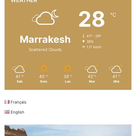
WEATHER
28
℃
Marrakesh
41º - 26º
36%
1.17 km/h
Scattered Clouds
41
40
39
42
41
℃
℃
℃
℃
℃
Sáb
Dom
Lun
Mar
Mié
Français
English