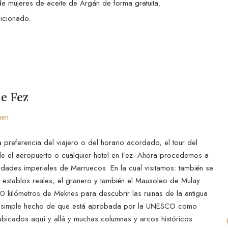
de mujeres de aceite de Argán de forma gratuita.
icionado.
e Fez
uen
preferencia del viajero o del horario acordado, el tour del
de el aeropuerto o cualquier hotel en Fez. Ahora procedemos a
iudades imperiales de Marruecos. En la cual visitamos: también se
 establos reales, el granero y también el Mausoleo de Mulay
0 kilómetros de Meknes para descubrir las ruinas de la antigua
 el simple hecho de que está aprobada por la UNESCO como
ubicados aquí y allá y muchas columnas y arcos históricos