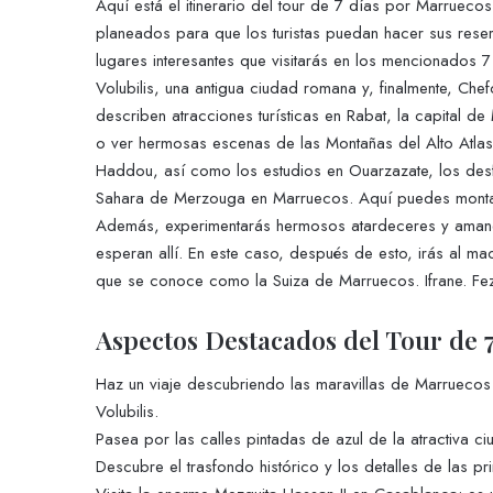
Aquí está el itinerario del tour de 7 días por Marrueco
planeados para que los turistas puedan hacer sus reserva
lugares interesantes que visitarás en los mencionados 7
Volubilis, una antigua ciudad romana y, finalmente, Ch
describen atracciones turísticas en Rabat, la capital 
o ver hermosas escenas de las Montañas del Alto Atlas 
Haddou, así como los estudios en Ouarzazate, los desf
Sahara de Merzouga en Marruecos. Aquí puedes montar 
Además, experimentarás hermosos atardeceres y amane
esperan allí. En este caso, después de esto, irás al 
que se conoce como la Suiza de Marruecos. Ifrane. Fez 
Aspectos Destacados del Tour de 
Haz un viaje descubriendo las maravillas de Marruecos 
Volubilis.
Pasea por las calles pintadas de azul de la atractiva 
Descubre el trasfondo histórico y los detalles de las pr