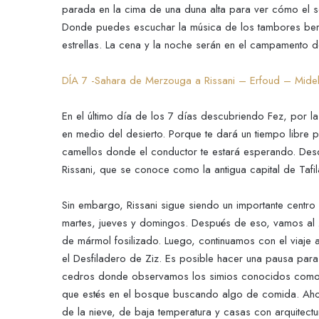
parada en la cima de una duna alta para ver cómo el so
Donde puedes escuchar la música de los tambores berebe
estrellas. La cena y la noche serán en el campamento de
DÍA 7 -Sahara de Merzouga a Rissani – Erfoud – Mide
En el último día de los 7 días descubriendo Fez, por l
en medio del desierto. Porque te dará un tiempo libre
camellos donde el conductor te estará esperando. Desde
Rissani, que se conoce como la antigua capital de Tafila
Sin embargo, Rissani sigue siendo un importante cent
martes, jueves y domingos. Después de eso, vamos al zo
de mármol fosilizado. Luego, continuamos con el viaje 
el Desfiladero de Ziz. Es posible hacer una pausa par
cedros donde observamos los simios conocidos como
que estés en el bosque buscando algo de comida. Aho
de la nieve, de baja temperatura y casas con arquitect