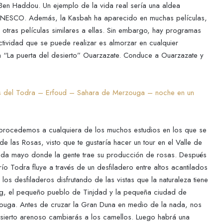
t Ben Haddou. Un ejemplo de la vida real sería una aldea
la UNESCO. Además, la Kasbah ha aparecido en muchas películas,
otras películas similares a ellas. Sin embargo, hay programas
ctividad que se puede realizar es almorzar en cualquier
cia “La puerta del desierto” Ouarzazate. Conduce a Ouarzazate y
ros del Todra – Erfoud – Sahara de Merzouga – noche en un
procedemos a cualquiera de los muchos estudios en los que se
 las Rosas, visto que te gustaría hacer un tour en el Valle de
cada mayo donde la gente trae su producción de rosas. Después
o Todra fluye a través de un desfiladero entre altos acantilados
os desfiladeros disfrutando de las vistas que la naturaleza tiene
g, el pequeño pueblo de Tinjdad y la pequeña ciudad de
zouga. Antes de cruzar la Gran Duna en medio de la nada, nos
esierto arenoso cambiarás a los camellos. Luego habrá una