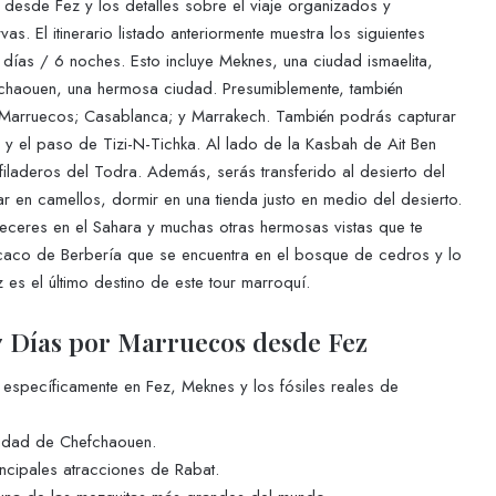
s desde Fez y los detalles sobre el viaje organizados y
s. El itinerario listado anteriormente muestra los siguientes
 días / 6 noches. Esto incluye Meknes, una ciudad ismaelita,
efchaouen, una hermosa ciudad. Presumiblemente, también
de Marruecos; Casablanca; y Marrakech. También podrás capturar
y el paso de Tizi-N-Tichka. Al lado de la Kasbah de Ait Ben
iladeros del Todra. Además, serás transferido al desierto del
en camellos, dormir en una tienda justo en medio del desierto.
ceres en el Sahara y muchas otras hermosas vistas que te
macaco de Berbería que se encuentra en el bosque de cedros y lo
es el último destino de este tour marroquí.
7 Días por Marruecos desde Fez
específicamente en Fez, Meknes y los fósiles reales de
ciudad de Chefchaouen.
incipales atracciones de Rabat.