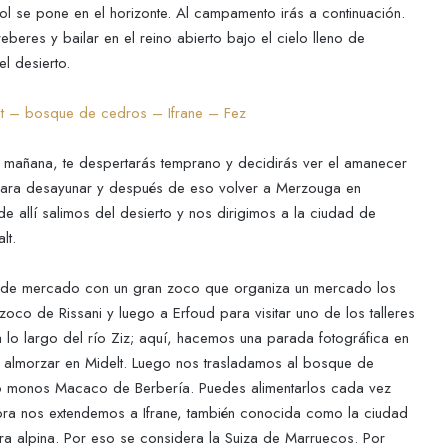
l se pone en el horizonte. Al campamento irás a continuación.
res y bailar en el reino abierto bajo el cielo lleno de
l desierto.
lt – bosque de cedros – Ifrane – Fez
a mañana, te despertarás temprano y decidirás ver el amanecer
 para desayunar y después de eso volver a Merzouga en
 allí salimos del desierto y nos dirigimos a la ciudad de
lt.
ro de mercado con un gran zoco que organiza un mercado los
co de Rissani y luego a Erfoud para visitar uno de los talleres
a lo largo del río Ziz; aquí, hacemos una parada fotográfica en
a almorzar en Midelt. Luego nos trasladamos al bosque de
 monos Macaco de Berbería. Puedes alimentarlos cada vez
ra nos extendemos a Ifrane, también conocida como la ciudad
ura alpina. Por eso se considera la Suiza de Marruecos. Por