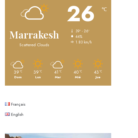
26
℃
Marrakesh
39º - 26º
44%
1.83 km/h
Scattered Clouds
39
39
41
40
43
℃
℃
℃
℃
℃
Dom
Lun
Mar
Mié
Jue
Français
English