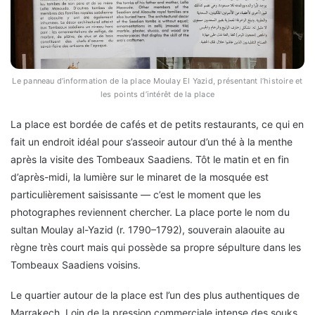
Le panneau d’information de la place Moulay El Yazid, présentant l’histoire et
les points d’intérêt de la place
La place est bordée de cafés et de petits restaurants, ce qui en
fait un endroit idéal pour s’asseoir autour d’un thé à la menthe
après la visite des Tombeaux Saadiens. Tôt le matin et en fin
d’après-midi, la lumière sur le minaret de la mosquée est
particulièrement saisissante — c’est le moment que les
photographes reviennent chercher. La place porte le nom du
sultan Moulay al-Yazid (r. 1790–1792), souverain alaouite au
règne très court mais qui possède sa propre sépulture dans les
Tombeaux Saadiens voisins.
Le quartier autour de la place est l’un des plus authentiques de
Marrakech. Loin de la pression commerciale intense des souks