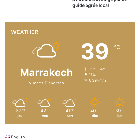
guide agréé local
WEATHER
39
℃
Marrakech
39º - 34º
15%
0.39 km/h
Nuages Dispersés
37
42
41
40
39
℃
℃
℃
℃
℃
jeu
ven
sam
dim
lun
English