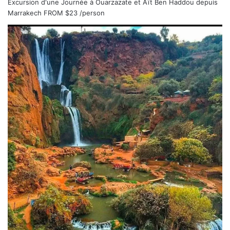
Excursion d'une Journée à Ouarzazate et Aït Ben Haddou depuis
Marrakech
FROM
$23
/person