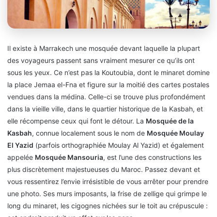
MARRAKECH – QUARTIER DE LA KASBAH
Il existe à Marrakech une mosquée devant laquelle la plupart
Mosquée de la Kasbah Marrakech
des voyageurs passent sans vraiment mesurer ce qu’ils ont
sous les yeux. Ce n’est pas la Koutoubia, dont le minaret domine
MOSQUÉE MOULAY EL YAZID · PATRIMOINE MONDIAL
DE L’UNESCO
la place Jemaa el-Fna et figure sur la moitié des cartes postales
vendues dans la médina. Celle-ci se trouve plus profondément
dans la vieille ville, dans le quartier historique de la Kasbah, et
elle récompense ceux qui font le détour. La
Mosquée de la
Kasbah
, connue localement sous le nom de
Mosquée Moulay
El Yazid
(parfois orthographiée Moulay Al Yazid) et également
appelée
Mosquée Mansouria
, est l’une des constructions les
plus discrètement majestueuses du Maroc. Passez devant et
vous ressentirez l’envie irrésistible de vous arrêter pour prendre
une photo. Ses murs imposants, la frise de zellige qui grimpe le
long du minaret, les cigognes nichées sur le toit au crépuscule :