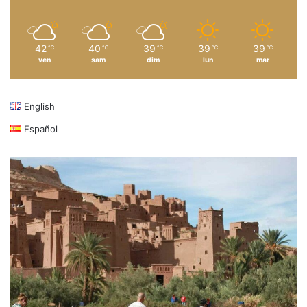
42
40
39
39
39
℃
℃
℃
℃
℃
ven
sam
dim
lun
mar
English
Español