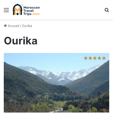
Menu
R
Accueil
/
Ourika
Ourika