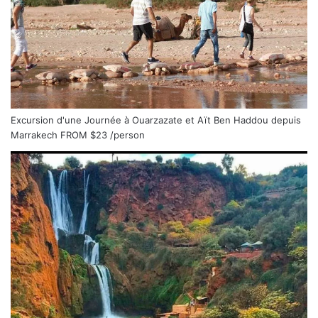
Excursion d'une Journée à Ouarzazate et Aït Ben Haddou depuis
Marrakech
FROM
$23
/person