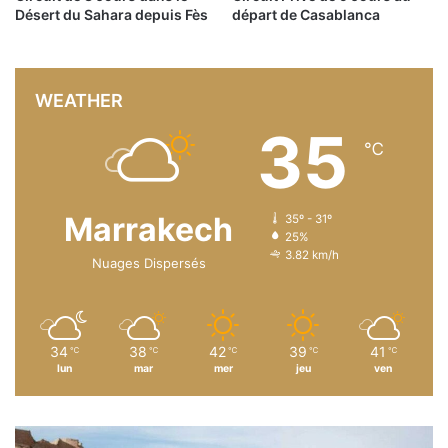
Désert du Sahara depuis Fès
départ de Casablanca
WEATHER
35
℃
Marrakech
35º - 31º
25%
3.82 km/h
Nuages Dispersés
34
38
42
39
41
℃
℃
℃
℃
℃
lun
mar
mer
jeu
ven