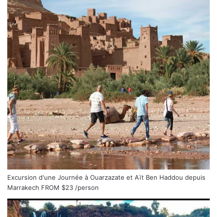
Excursion d'une Journée à Ouarzazate et Aït Ben Haddou depuis
Marrakech
FROM
$23
/person