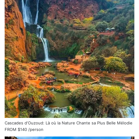
Cascades d'Ouzoud: Là où la Nature Chante sa Plus Belle Mélodie
FROM
$140
/person