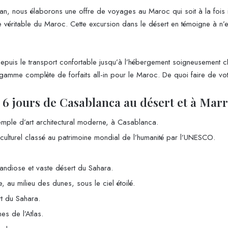
n, nous élaborons une offre de voyages au Maroc qui soit à la fois 
me véritable du Maroc. Cette excursion dans le désert en témoigne à n
puis le transport confortable jusqu’à l’hébergement soigneusement ch
e gamme complète de forfaits all-in pour le Maroc. De quoi faire de v
e 6 jours de Casablanca au désert et à Mar
ple d’art architectural moderne, à Casablanca.
culturel classé au patrimoine mondial de l’humanité par l’UNESCO.
randiose et vaste désert du Sahara.
au milieu des dunes, sous le ciel étoilé.
rt du Sahara.
s de l’Atlas.