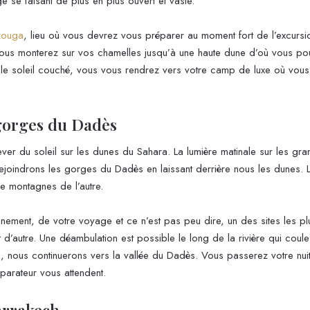
 se faisant de plus en plus ouvert et vaste.
zouga
, lieu où vous devrez vous préparer au moment fort de l’excurs
ous monterez sur vos chamelles jusqu’à une haute dune d’où vous pou
le soleil couché, vous vous rendrez vers votre camp de luxe où vous 
 gorges du Dadès
ver du soleil sur les dunes du Sahara. La lumière matinale sur les gra
rejoindrons les gorges du Dadès en laissant derrière nous les dunes.
e montagnes de l’autre.
inement, de votre voyage et ce n’est pas peu dire, un des sites les 
t d’autre. Une déambulation est possible le long de la rivière qui cou
uis, nous continuerons vers la vallée du Dadès. Vous passerez votre n
éparateur vous attendent.
arrakech