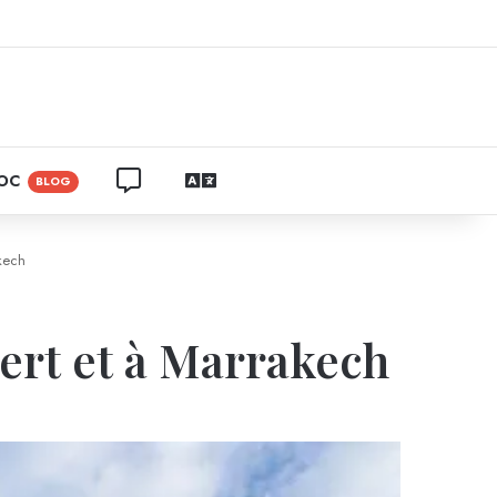
ram
CONTACTEZ NOUS
LANGUAGES
ROC
BLOG
kech
sert et à Marrakech