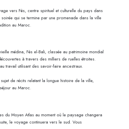
e vers Fès, centre spirituel et culturelle du pays dans
 la soirée qui se termine par une promenade dans la ville
adition au Maroc.
ieille médina, Fès el-Bali, classée au patrimoine mondial
uvertes à travers des milliers de ruelles étroites.
u travail utilisant des savoir-faire ancestraux.
t de récits relatant la longue histoire de la ville,
 séjour au Maroc.
agnes du Moyen Atlas au moment où le paysage changera
uite, le voyage continuera vers le sud. Vous