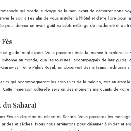
romenade qui borde le rivage de la mer, avant de démarrer notre voyag
ver le soir à Fès afin de vous installer à l’hôtel et d’être libre pour
ée pour donner un avant-goût au subtil mélange de modernité et de tr
e Fès
c un guide local expert. Vous passerez toute la journée à explorer la v
piétonne au monde, que les touristes, accompagnés de leur guide, déco
-Qarawiyyin et le Palais Royal, en observant des artisans traditionnels a
irs qui accompagneront les souvenirs de la médina, tout en étant le suje
rs. Cette immersion culturelle sera un des moments marquants de votre
t du Sahara)
terons Fès en direction du désert du Sahara. Vous passerez les mont
s arides et sèches. Nous nous arrêterons pour déjeuner à Midelt et ens