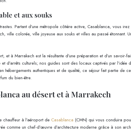
ech.
sable et aux souks
rastes. Partant d’une métropole côtière active, Casablanca, vous irez 
ville colorée, ville joyeuse aux souks et villes au passé étonnant. Un 
 et à Marrakech est la résultante d’une préparation et d’un savoir-fai
t d’arrêts culturels; nos guides sont des locaux captivés par l’idée de 
 en hébergements authentiques et de qualité, ce séjour fait partie d
rfum du bien-être.
blanca au désert et à Marrakech
re chauffeur à l’aéroport de
Casablanca
(CMN) qui vous conduira pou
érée comme un chef-d’œuvre d’architecture moderne grâce à son archi