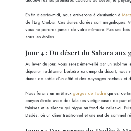
découvrirez les premières couleurs du désert, le paysage
En fin d’après-midi, nous arriverons à destination à
Mer
de l’Erg Chebbi. Ces dunes dorées sont magnifiques. V
vous ne perdrez jamais de votre mémoire. Puis une fois 
sous les étoiles.
Jour 4 : Du désert du Sahara aux
Au lever du jour, vous serez émerveillé par un sublime le
déjeuner traditionnel berbère au camp du désert, nous 
dunes de sable d’un côté et des paysages rocheux et d
Nous ferons un arrêt aux
gorges de Todra
qui est certa
canyon étroite avec des falaises vertigineuses de part e
falaises et le silence qui règne au fond de celles-ci. P
Dadès, où un dîner traditionnel et une nuit de sommeil r
Jour 5 : Des gorges du Dadès à M