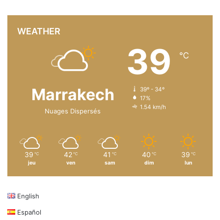
WEATHER
39
℃
Marrakech
39º - 34º
17%
1.54 km/h
Nuages Dispersés
39
42
41
40
39
℃
℃
℃
℃
℃
jeu
ven
sam
dim
lun
English
Español