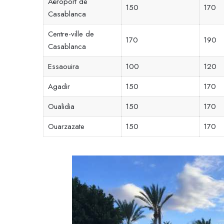
Aéroport de
150
170
Casablanca
Centre-ville de
170
190
Casablanca
Essaouira
100
120
Agadir
150
170
Oualidia
150
170
Ouarzazate
150
170