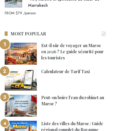
Marrakech
FROM
$79
/person
MOST POPULAR
Est-il sûr de voyager au Maroc
en 2026 ? Le guide sécurité pour
les touristes
Calculateur de Tarif Taxi
Peut-on boire l’eau du robinet au
Maroc ?
Liste des villes du Maroc : Guide
régional complet du Royaume