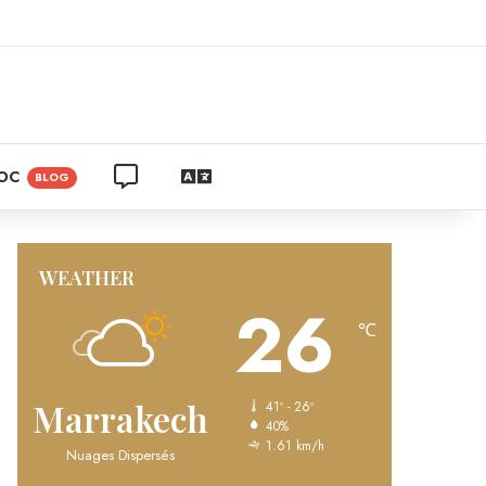
ram
CONTACTEZ NOUS
LANGUAGES
ROC
BLOG
WEATHER
26
℃
Marrakech
41º - 26º
40%
1.61 km/h
Nuages Dispersés