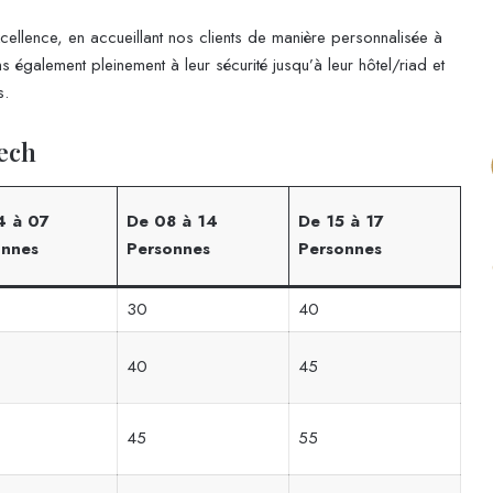
cellence, en accueillant nos clients de manière personnalisée à
s également pleinement à leur sécurité jusqu’à leur hôtel/riad et
s.
ech
4 à 07
De 08 à 14
De 15 à 17
onnes
Personnes
Personnes
30
40
40
45
45
55