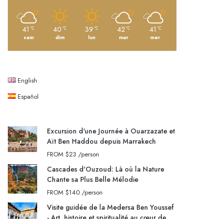
41
40
39
42
41
℃
℃
℃
℃
℃
sam
dim
lun
mar
mer
English
Español
Excursion d'une Journée à Ouarzazate et
Aït Ben Haddou depuis Marrakech
FROM
$23
/person
Cascades d'Ouzoud: Là où la Nature
Chante sa Plus Belle Mélodie
FROM
$140
/person
Visite guidée de la Medersa Ben Youssef
- Art, histoire et spiritualité au cœur de