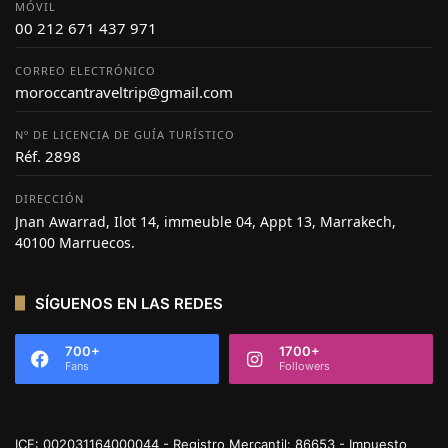
MÓVIL
00 212 671 437 971
CORREO ELECTRÓNICO
moroccantraveltrip@gmail.com
Nº DE LICENCIA DE GUÍA TURÍSTICO
Réf. 2898
DIRECCIÓN
Jnan Awarrad, Ilot 14, immeuble 04, Appt 13, Marrakech,
40100 Marruecos.
SÍGUENOS EN LAS REDES
700+
1700+
Fans
Followers
ICE: 002031164000044 - Registro Mercantil: 86653 - Impuesto