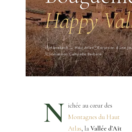
Happy Val
Marrakech → Haut Atlas
Excursion d’une J
Immersion Culturelle Berbère
N
ichée au cœur des
Montagnes du Haut
Atlas
, la
Vallée d’Aït