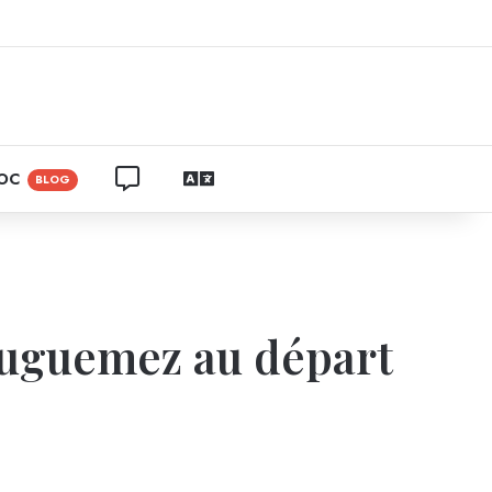
am
CONTACTEZ NOUS
LANGUAGES
ROC
BLOG
Bouguemez au départ