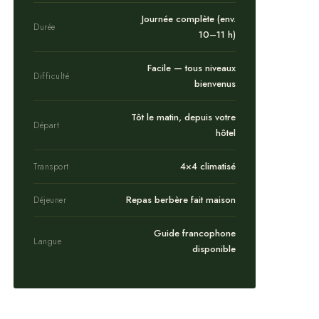
Journée complète (env.
Durée
10–11 h)
Facile — tous niveaux
Difficulté
bienvenus
Tôt le matin, depuis votre
Départ
hôtel
4×4 climatisé
Transport
Repas berbère fait maison
Déjeuner
Guide francophone
Langue
disponible