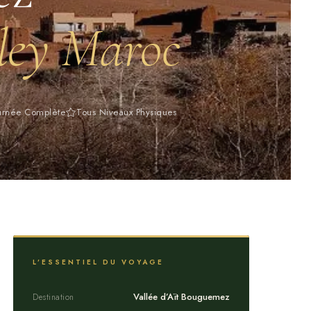
ley Maroc
ournée Complète
Tous Niveaux Physiques
L’ESSENTIEL DU VOYAGE
Vallée d’Aït Bouguemez
Destination