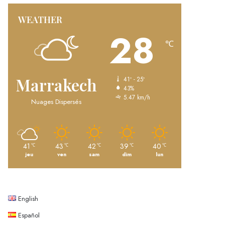
WEATHER
28
℃
Marrakech
41º - 25º
43%
5.47 km/h
Nuages Dispersés
41
43
42
39
40
℃
℃
℃
℃
℃
jeu
ven
sam
dim
lun
English
Español