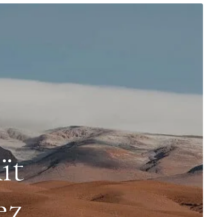
ït
ez