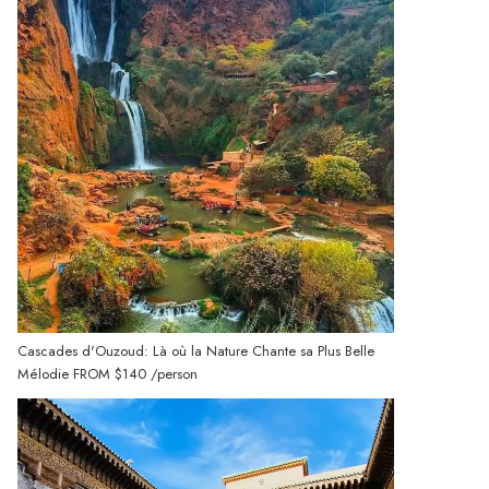
Cascades d'Ouzoud: Là où la Nature Chante sa Plus Belle
Mélodie
FROM
$140
/person