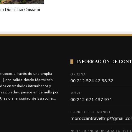
un Día a Tizi Oussem
INFORMACIÓN DE CON
arruecos a través de una amplia
OFICINA
s...) con salida desde Marrakech.
00 212 524 42 38 32
dos en traslados interurbanos y
itas guiadas, paseos en camello por
MÓVIL
tlas o a la ciudad de Essaouira...
00 212 671 437 971
CORREO ELECTRÓNICO
moroccantraveltrip@gmail.c
Nº DE LICENCIA DE GUÍA TURÍSTI