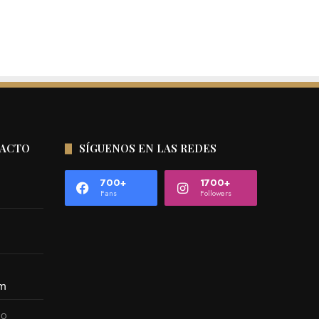
TACTO
SÍGUENOS EN LAS REDES
700+
1700+
Fans
Followers
om
CO