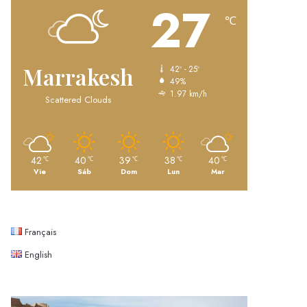
27
℃
Marrakesh
42º - 25º
49%
1.97 km/h
Scattered Clouds
42
40
39
38
40
℃
℃
℃
℃
℃
Vie
Sáb
Dom
Lun
Mar
Français
English