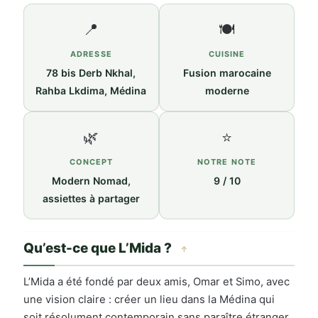
📍
🍽️
ADRESSE
CUISINE
78 bis Derb Nkhal,
Fusion marocaine
Rahba Lkdima, Médina
moderne
🌿
⭐
CONCEPT
NOTRE NOTE
Modern Nomad,
9 / 10
assiettes à partager
Qu’est-ce que L’Mida ?
↑
L’Mida a été fondé par deux amis, Omar et Simo, avec
une vision claire : créer un lieu dans la Médina qui
soit résolument contemporain sans paraître étranger