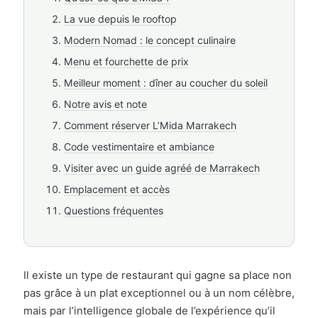
78 bis Derb Nkhal, Rahba Lkdima
La vue depuis le rooftop
Fusion marocaine moderne
Noté 9/10
Modern Nomad : le concept culinaire
Réservation recommandée
Menu et fourchette de prix
Meilleur moment : dîner au coucher du soleil
Notre avis et note
Comment réserver L’Mida Marrakech
Code vestimentaire et ambiance
Visiter avec un guide agréé de Marrakech
Emplacement et accès
Questions fréquentes
Il existe un type de restaurant qui gagne sa place non
pas grâce à un plat exceptionnel ou à un nom célèbre,
mais par l’intelligence globale de l’expérience qu’il