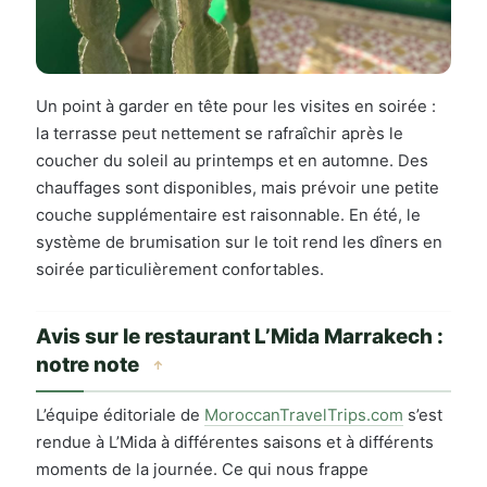
Un point à garder en tête pour les visites en soirée :
MEILLEUR MOMENT POUR VISITER
la terrasse peut nettement se rafraîchir après le
Réservez pour 18 h 30 et admirez la
Médina sous son plus beau jour
coucher du soleil au printemps et en automne. Des
chauffages sont disponibles, mais prévoir une petite
couche supplémentaire est raisonnable. En été, le
système de brumisation sur le toit rend les dîners en
soirée particulièrement confortables.
Avis sur le restaurant L’Mida Marrakech :
notre note
↑
L’équipe éditoriale de
MoroccanTravelTrips.com
s’est
rendue à L’Mida à différentes saisons et à différents
moments de la journée. Ce qui nous frappe