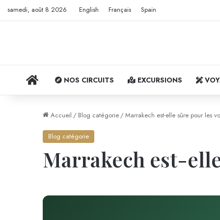
samedi, août 8 2026
English
Français
Spain
ACCUEIL
NOS CIRCUITS
EXCURSIONS
VOY
Accueil
/
Blog catégorie
/
Marrakech est-elle sûre pour les v
Blog catégorie
Marrakech est-elle