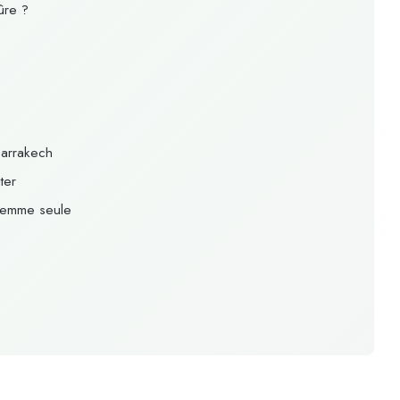
ûre ?
Marrakech
ter
 femme seule