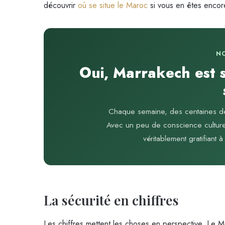
découvrir
où se situe le Maroc
si vous en êtes encore
N
Oui, Marrakech est 
Chaque semaine, des centaines de
Avec un peu de conscience culturel
véritablement gratifiant
La sécurité en chiffres
Les chiffres mettent les choses en perspective. Le M