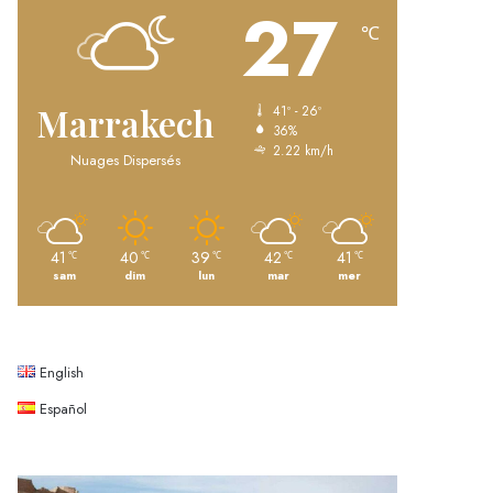
27
℃
Marrakech
41º - 26º
36%
2.22 km/h
Nuages Dispersés
41
40
39
42
41
℃
℃
℃
℃
℃
sam
dim
lun
mar
mer
English
Español