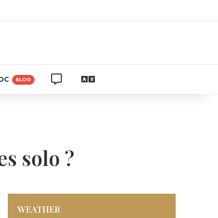
ram
CONTACTEZ NOUS
LANGUAGES
ROC
BLOG
s solo ?
WEATHER