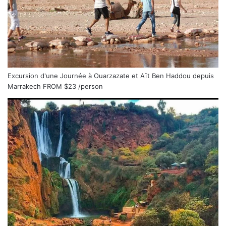
Excursion d'une Journée à Ouarzazate et Aït Ben Haddou depuis
Marrakech
FROM
$23
/person