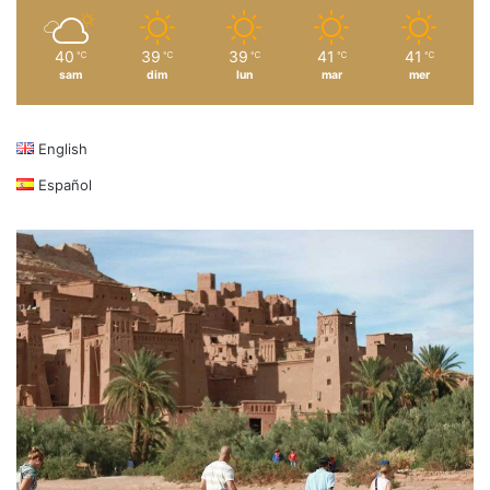
40
39
39
41
41
℃
℃
℃
℃
℃
sam
dim
lun
mar
mer
English
Español