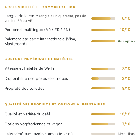
ACCESSIBILITÉ ET COMMUNICATION
Langue de la carte
(anglais uniquement, pas de
8/10
version FR ou AR)
Personnel multilingue (AR / FR / EN)
10/10
Paiement par carte internationale (Visa,
Accepté 
Mastercard)
CONFORT NUMÉRIQUE ET MATÉRIEL
Vitesse et fiabilité du Wi-Fi
7/10
Disponibilité des prises électriques
3/10
Propreté des toilettes
8/10
QUALITÉ DES PRODUITS ET OPTIONS ALIMENTAIRES
Qualité et variété du café
10/10
Options végétariennes et vegan
7/10
Laits végétaux (avoine, amande, etc.)
Non disp