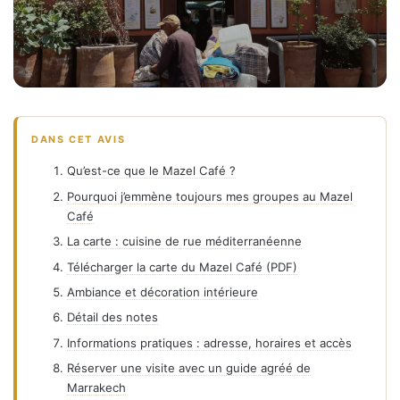
AVIS D’UN GUIDE AGRÉÉ · MARRAKECH
DANS CET AVIS
Mazel Café Marrakech : un avis
sincère rédigé par un guide agréé
Qu’est-ce que le Mazel Café ?
local
Pourquoi j’emmène toujours mes groupes au Mazel
Café
🗓 Mis à jour en juin 2026
☕ Avis restaurant et café
La carte : cuisine de rue méditerranéenne
📍 Place des Ferblantiers, Médina
Télécharger la carte du Mazel Café (PDF)
Ambiance et décoration intérieure
Détail des notes
Informations pratiques : adresse, horaires et accès
Réserver une visite avec un guide agréé de
Marrakech