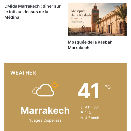
L’Mida Marrakech : dîner sur
le toit au-dessus de la
Médina
Mosquée de la Kasbah
Marrakech
WEATHER
41
℃
Marrakech
41º - 30º
14%
4.7 km/h
Nuages Dispersés