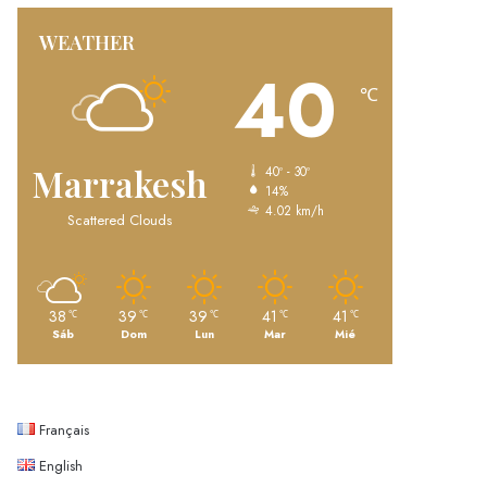
WEATHER
40
℃
Marrakesh
40º - 30º
14%
4.02 km/h
Scattered Clouds
38
39
39
41
41
℃
℃
℃
℃
℃
Sáb
Dom
Lun
Mar
Mié
Français
English