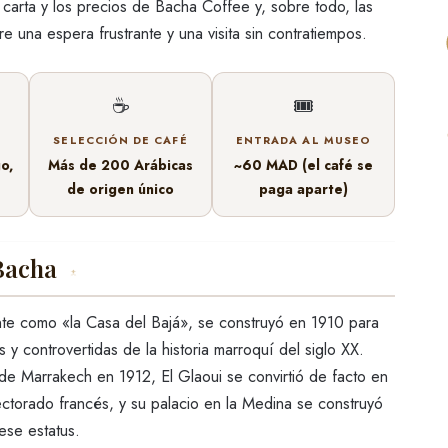
la carta y los precios de Bacha Coffee y, sobre todo, las
re una espera frustrante y una visita sin contratiempos.
☕
🎟️
SELECCIÓN DE CAFÉ
ENTRADA AL MUSEO
o,
Más de 200 Arábicas
~60 MAD (el café se
de origen único
paga aparte)
 Bacha
↑
te como «la Casa del Bajá», se construyó en 1910 para
 y controvertidas de la historia marroquí del siglo XX.
de Marrakech en 1912, El Glaoui se convirtió de facto en
ctorado francés, y su palacio en la Medina se construyó
ese estatus.