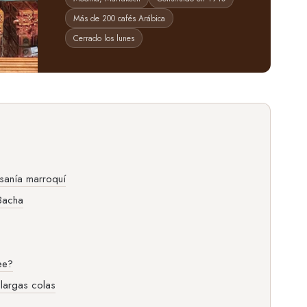
Más de 200 cafés Arábica
Cerrado los lunes
esanía marroquí
Bacha
ee?
 largas colas