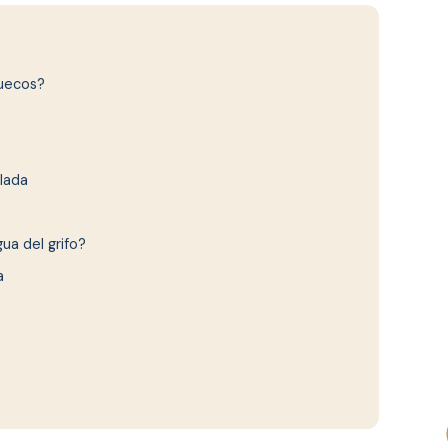
ruecos?
llada
ua del grifo?
a