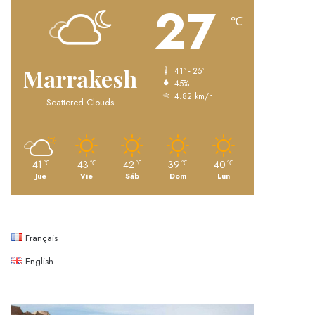
27
℃
Marrakesh
41º - 25º
45%
4.82 km/h
Scattered Clouds
41
43
42
39
40
℃
℃
℃
℃
℃
Jue
Vie
Sáb
Dom
Lun
Français
English