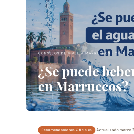
CONSEJOS DE VIAJE A MARRUECOS · GUÍA DE
¿Se puede bebe
en Marruecos?
·
Actualizado marzo 
Recomendaciones Oficiales