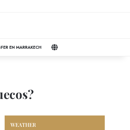
ram
LANGUAGES
FER EN MARRAKECH
uecos?
WEATHER